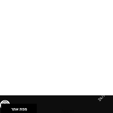
24/7
מפת אתר
תנאי שימוש & מדיניות פרטיות
הצהרת נגישות
Powered by Musican
© 2026 by S.B.E Music