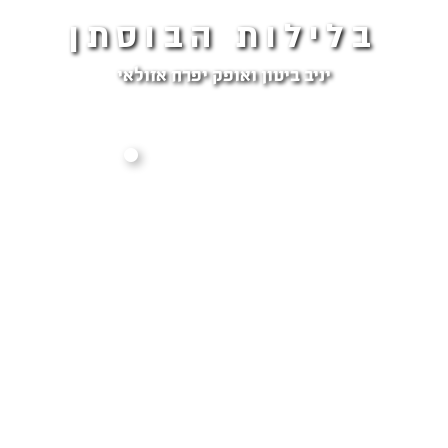
בלילות הבוסתן
יניב ביטון ואופק יפרח אזולאי