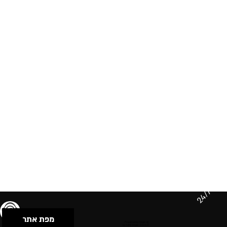
24/7
מפת אתר
תנאי שימוש & מדיניות פרטיות
הצהרת נגישות
Powered by Musican
© 2026 by S.B.E Music