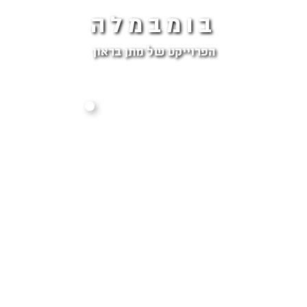
בומבמלה
הפרוייקט של מתן בראון