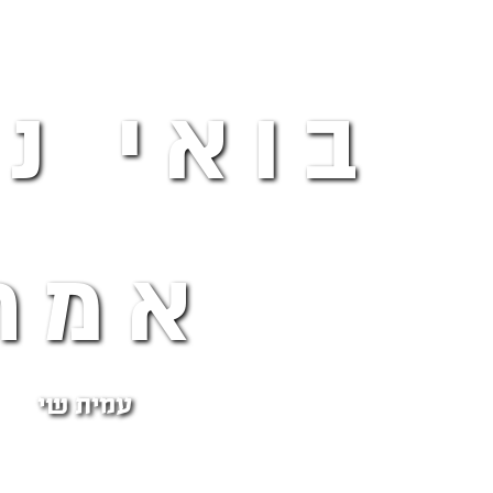
בואי נ
אמת
עמית שי