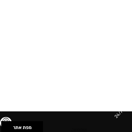
24/7
מפת אתר
תנאי שימוש & מדיניות פרטיות
הצהרת נגישות
Powered by Musican
© 2026 by S.B.E Music