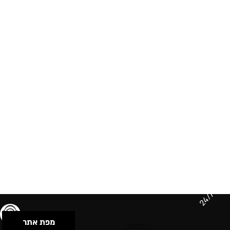
24/7
מפת אתר
תנאי שימוש & מדיניות פרטיות
הצהרת נגישות
Powered by Musican
© 2026 by S.B.E Music