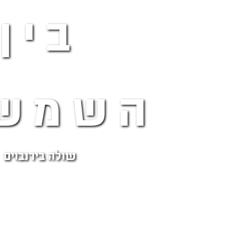
בין
השמשו
שולה בירנבוים