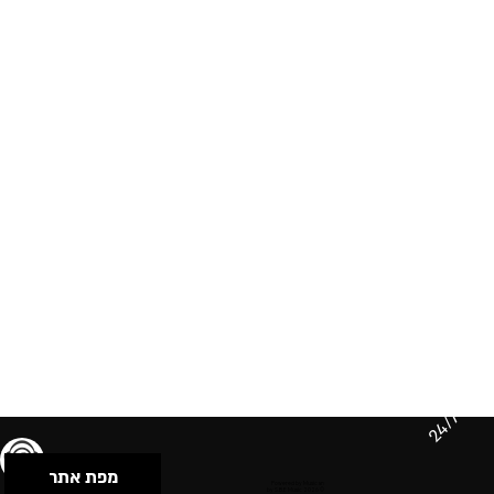
24/7
מפת אתר
תנאי שימוש & מדיניות פרטיות
הצהרת נגישות
Powered by Musican
© 2026 by S.B.E Music