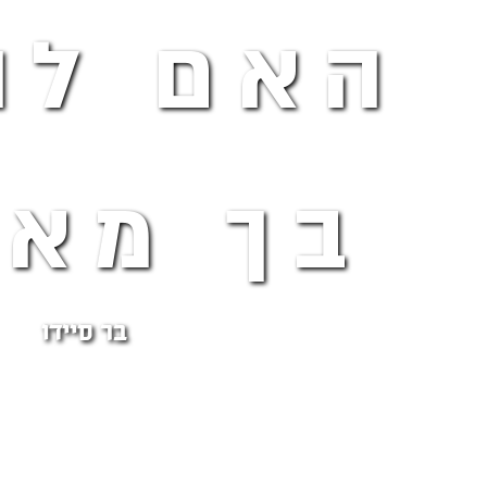
האם לה
בך מאו
בר סיידו