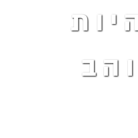
יות
הב