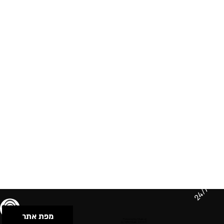
24/7
מפת אתר
תנאי שימוש & מדיניות פרטיות
הצהרת נגישות
Powered by Musican
© 2026 by S.B.E Music