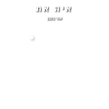
איה את
אור בשן