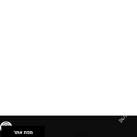
24/7
מפת אתר
תנאי שימוש & מדיניות פרטיות
הצהרת נגישות
Powered by Musican
© 2026 by S.B.E Music