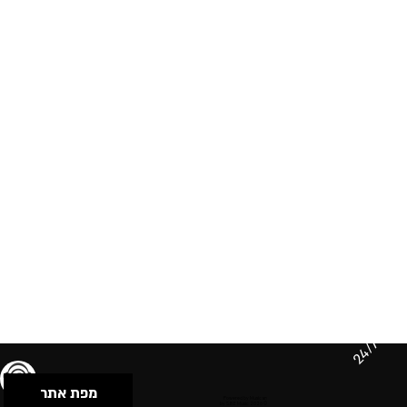
24/7
מפת אתר
תנאי שימוש & מדיניות פרטיות
הצהרת נגישות
Powered by Musican
© 2026 by S.B.E Music