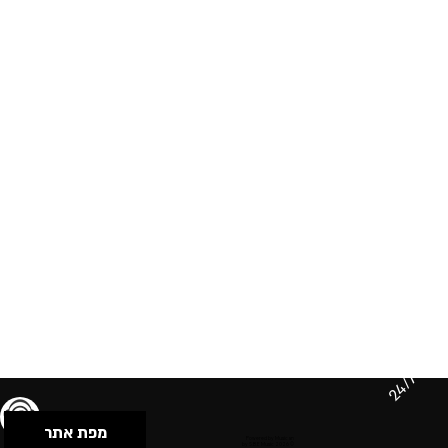
24/7
מפת אתר
תנאי שימוש & מדיניות פרטיות
הצהרת נגישות
Powered by Musican
© 2026 by S.B.E Music