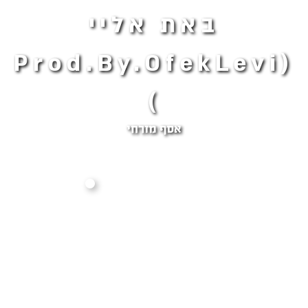
‏באת אליי
(Prod.By.OfekLevi
)
אסף ‏מזרחי