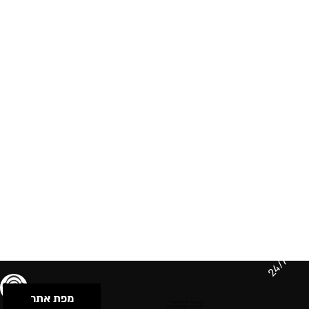
24/7
מפת אתר
תנאי שימוש & מדיניות פרטיות
הצהרת נגישות
Powered by Musican
© 2026 by S.B.E Music