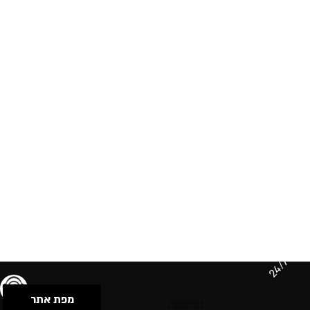
24/7
מפת אתר
תנאי שימוש & מדיניות פרטיות
הצהרת נגישות
Powered by Musican
© 2026 by S.B.E Music