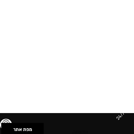
24/7
מפת אתר
תנאי שימוש & מדיניות פרטיות
הצהרת נגישות
Powered by Musican
© 2026 by S.B.E Music