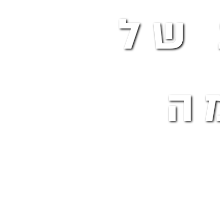
 של
ה