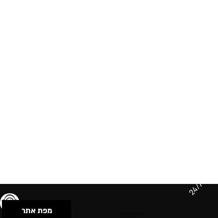
24/7
מפת אתר
תנאי שימוש & מדיניות פרטיות
הצהרת נגישות
Powered by Musican
© 2026 by S.B.E Music