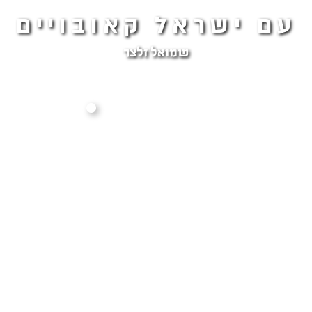
עם ישראל קאובויים
שמואל זלצר