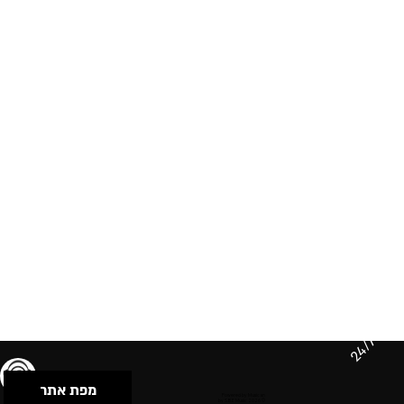
24/7
מפת אתר
תנאי שימוש & מדיניות פרטיות
הצהרת נגישות
Powered by Musican
© 2026 by S.B.E Music