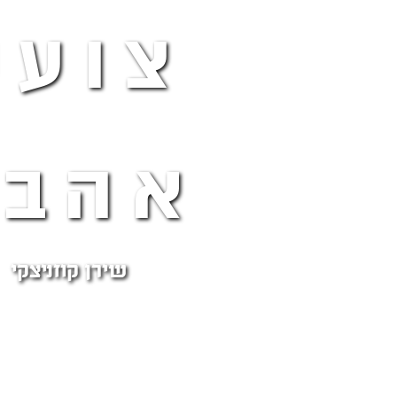
צועק
אהבה
שירן קוזניצקי