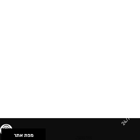
24/7
מפת אתר
תנאי שימוש & מדיניות פרטיות
הצהרת נגישות
Powered by Musican
© 2026 by S.B.E Music