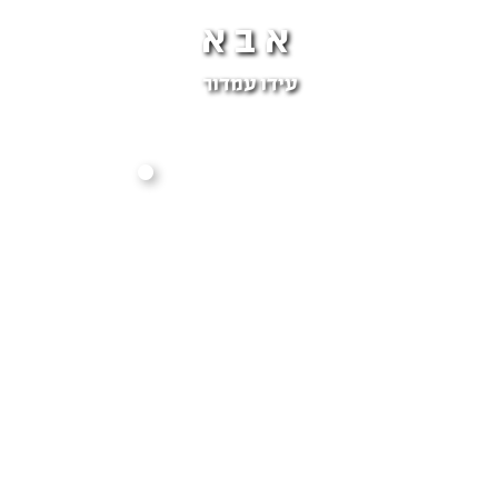
אבא
עידו עמדור