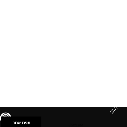
24/7
מפת אתר
תנאי שימוש & מדיניות פרטיות
הצהרת נגישות
Powered by Musican
© 2026 by S.B.E Music