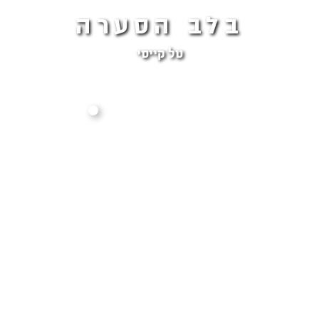
בלב הסערה
טל קייסי