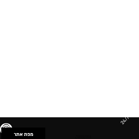
24/7
מפת אתר
תנאי שימוש & מדיניות פרטיות
הצהרת נגישות
Powered by Musican
© 2026 by S.B.E Music