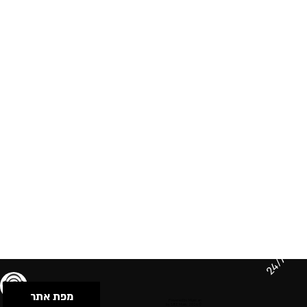
24/7
מפת אתר
תנאי שימוש & מדיניות פרטיות
הצהרת נגישות
Powered by Musican
© 2026 by S.B.E Music