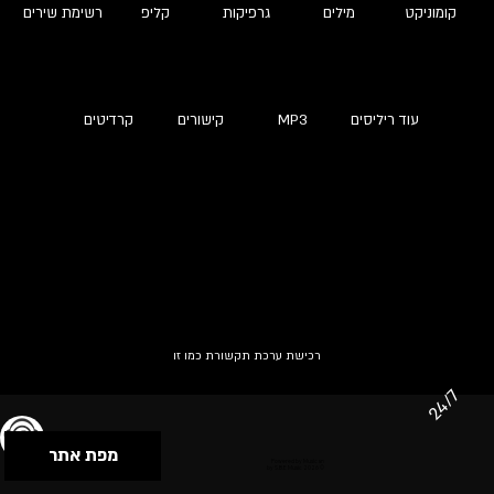
קומוניקט
מילים
גרפיקות
קליפ
רשימת שירים
עוד ריליסים
MP3
קישורים
קרדיטים
רכישת ערכת תקשורת כמו זו
24/7
מפת אתר
תנאי שימוש & מדיניות פרטיות
הצהרת נגישות
Powered by Musican
© 2026 by S.B.E Music