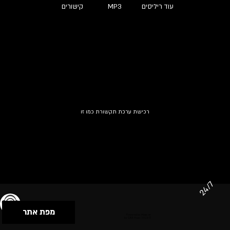
עוד ריליסים
MP3
קישורים
רכישת ערכת תקשורת כמו זו
24/7
מפת אתר
תנאי שימוש & מדיניות פרטיות
הצהרת נגישות
Powered by Musican
© 2026 by S.B.E Music