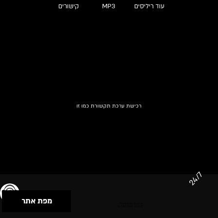
עוד ריליסים
MP3
קישורים
רכישת ערכת תקשורת כמו זו
24/7
מפת אתר
תנאי שימוש & מדיניות פרטיות
הצהרת נגישות
Powered by Musican
© 2026 by S.B.E Music