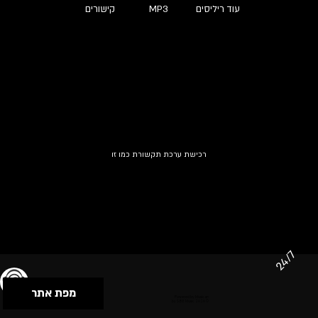
עוד ריליסים
MP3
קישורים
רכישת ערכת תקשורת כמו זו
24/7
מפת אתר
תנאי שימוש & מדיניות פרטיות
הצהרת נגישות
Powered by Musican
© 2026 by S.B.E Music