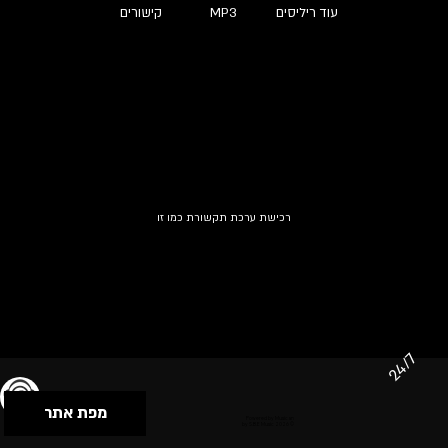
עוד ריליסים
MP3
קישורים
רכישת ערכת תקשורת כמו זו
24/7
מפת אתר
תנאי שימוש & מדיניות פרטיות
הצהרת נגישות
Powered by Musican
© 2026 by S.B.E Music