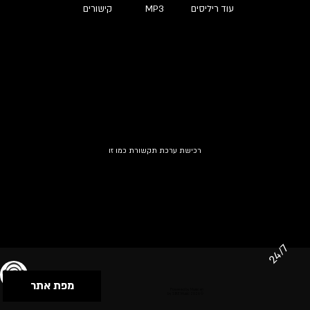
עוד ריליסים
MP3
קישורים
רכישת ערכת תקשורת כמו זו
24/7
מפת אתר
תנאי שימוש & מדיניות פרטיות
הצהרת נגישות
Powered by Musican
© 2026 by S.B.E Music