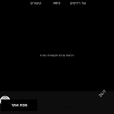
עוד ריליסים
MP3
קישורים
רכישת ערכת תקשורת כמו זו
24/7
מפת אתר
תנאי שימוש & מדיניות פרטיות
הצהרת נגישות
Powered by Musican
© 2026 by S.B.E Music