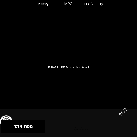
עוד ריליסים
MP3
קישורים
רכישת ערכת תקשורת כמו זו
24/7
מפת אתר
תנאי שימוש & מדיניות פרטיות
הצהרת נגישות
Powered by Musican
© 2026 by S.B.E Music