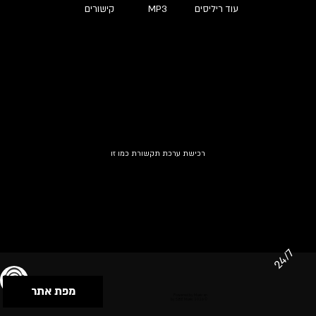
עוד ריליסים
MP3
קישורים
רכישת ערכת תקשורת כמו זו
24/7
מפת אתר
תנאי שימוש & מדיניות פרטיות
הצהרת נגישות
Powered by Musican
© 2026 by S.B.E Music