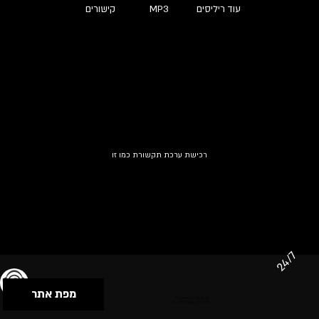
עוד ריליסים
MP3
קישורים
רכישת ערכת תקשורת כמו זו
24/7
מפת אתר
תנאי שימוש & מדיניות פרטיות
הצהרת נגישות
Powered by Musican
© 2026 by S.B.E Music