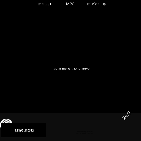
עוד ריליסים
MP3
קישורים
רכישת ערכת תקשורת כמו זו
24/7
מפת אתר
תנאי שימוש & מדיניות פרטיות
הצהרת נגישות
Powered by Musican
© 2026 by S.B.E Music