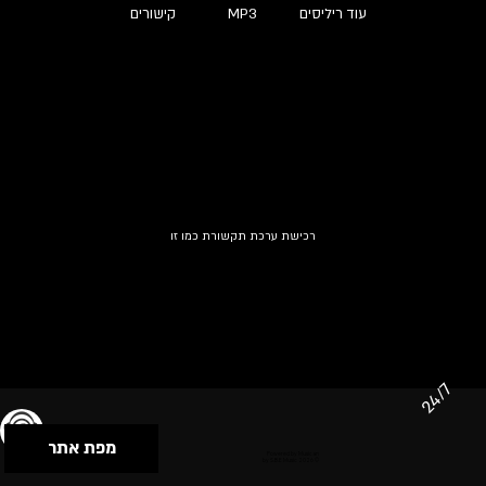
עוד ריליסים
MP3
קישורים
רכישת ערכת תקשורת כמו זו
24/7
מפת אתר
תנאי שימוש & מדיניות פרטיות
הצהרת נגישות
Powered by Musican
© 2026 by S.B.E Music