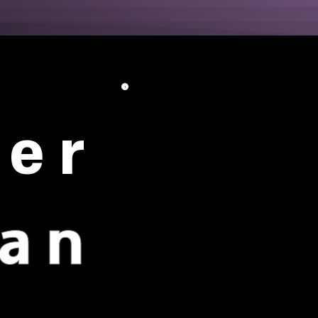
er
an