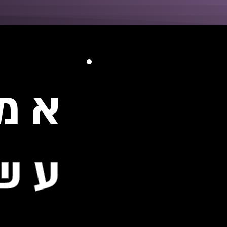
אמנ
עשר