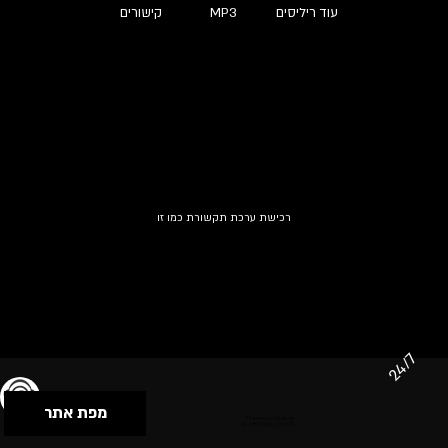
עוד ריליסים
MP3
קישורים
רכישת ערכת תקשורת כמו זו
24/7
מפת אתר
תנאי שימוש & מדיניות פרטיות
הצהרת נגישות
Powered by Musican
© 2026 by S.B.E Music