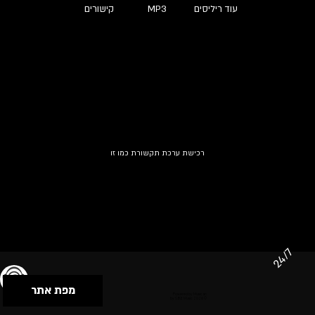
עוד ריליסים
MP3
קישורים
רכישת ערכת תקשורת כמו זו
24/7
מפת אתר
תנאי שימוש & מדיניות פרטיות
הצהרת נגישות
Powered by Musican
© 2026 by S.B.E Music