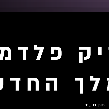
ק פלדמ
לך החדש
תוכן בטעינה...