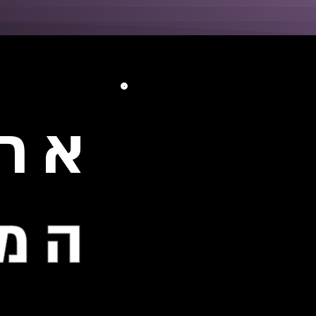
ארי
המ