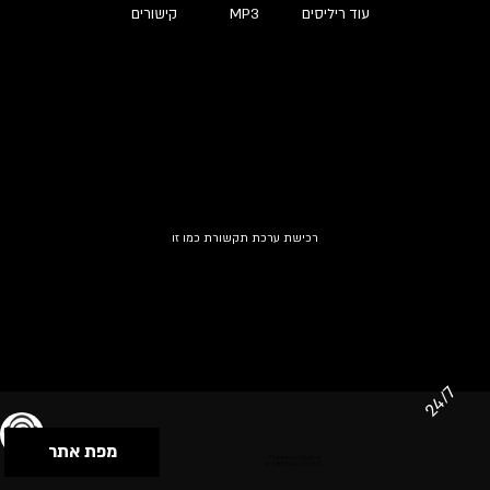
עוד ריליסים
MP3
קישורים
רכישת ערכת תקשורת כמו זו
24/7
מפת אתר
תנאי שימוש & מדיניות פרטיות
הצהרת נגישות
Powered by Musican
© 2026 by S.B.E Music