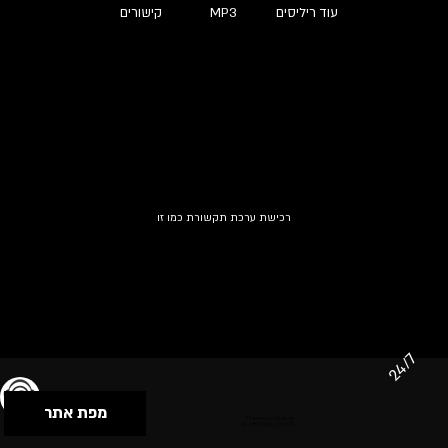
עוד ריליסים
MP3
קישורים
רכישת ערכת תקשורת כמו זו
24/7
מפת אתר
תנאי שימוש & מדיניות פרטיות
הצהרת נגישות
Powered by Musican
© 2026 by S.B.E Music