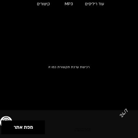
עוד ריליסים
MP3
קישורים
רכישת ערכת תקשורת כמו זו
24/7
מפת אתר
תנאי שימוש & מדיניות פרטיות
הצהרת נגישות
Powered by Musican
© 2026 by S.B.E Music