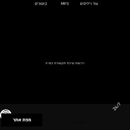
עוד ריליסים
MP3
קישורים
רכישת ערכת תקשורת כמו זו
24/7
מפת אתר
תנאי שימוש & מדיניות פרטיות
הצהרת נגישות
Powered by Musican
© 2026 by S.B.E Music