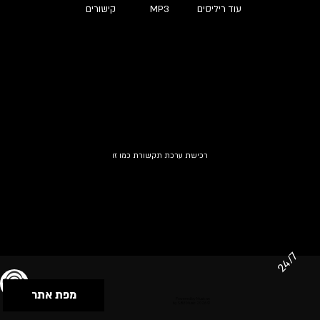
עוד ריליסים
MP3
קישורים
רכישת ערכת תקשורת כמו זו
24/7
מפת אתר
תנאי שימוש & מדיניות פרטיות
הצהרת נגישות
Powered by Musican
© 2026 by S.B.E Music