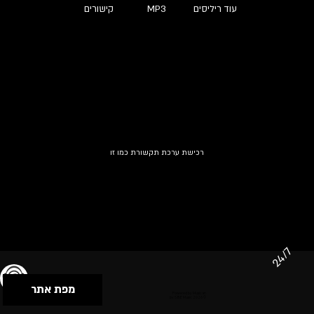
עוד ריליסים
MP3
קישורים
רכישת ערכת תקשורת כמו זו
24/7
מפת אתר
תנאי שימוש & מדיניות פרטיות
הצהרת נגישות
Powered by Musican
© 2026 by S.B.E Music