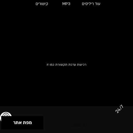
עוד ריליסים
MP3
קישורים
רכישת ערכת תקשורת כמו זו
24/7
מפת אתר
תנאי שימוש & מדיניות פרטיות
הצהרת נגישות
Powered by Musican
© 2026 by S.B.E Music