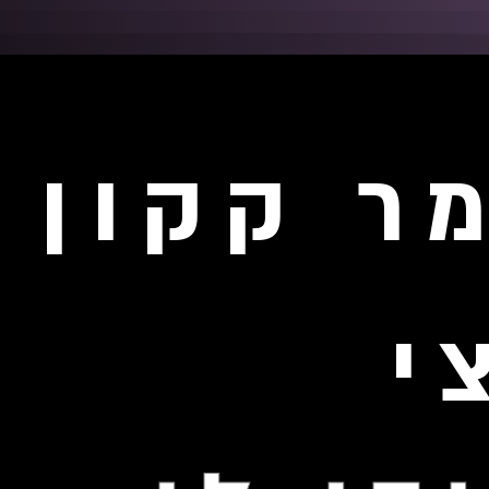
ר קקון 
י