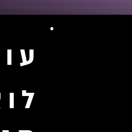
עומ
לוצ