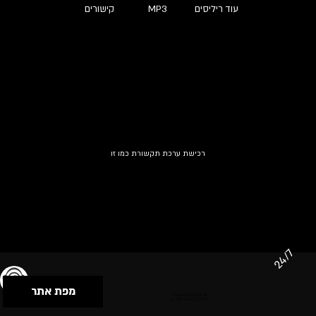
עוד ריליסים
MP3
קישורים
רכישת ערכת תקשורת כמו זו
24/7
מפת אתר
תנאי שימוש & מדיניות פרטיות
הצהרת נגישות
Powered by Musican
© 2026 by S.B.E Music